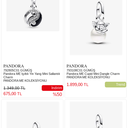
PANDORA
PANDORA
792805C01 GÜMÜŞ
793108C01 GÜMÜŞ
Pandora ME Işıltılı Yin Yang Mini Sallantılı
Pandora ME Cupid Mini Dangle Charm
Charm
PANDORA ME KOLEKSİYONU
PANDORA ME KOLEKSİYONU
1.899,00
TL
Trend
1.349,00 TL
İndirim
675,00
TL
%50