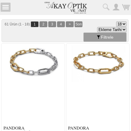
61 Ürün (1 - 18)
1
2
3
4
>
Son
Filtrele
PANDORA
PANDORA