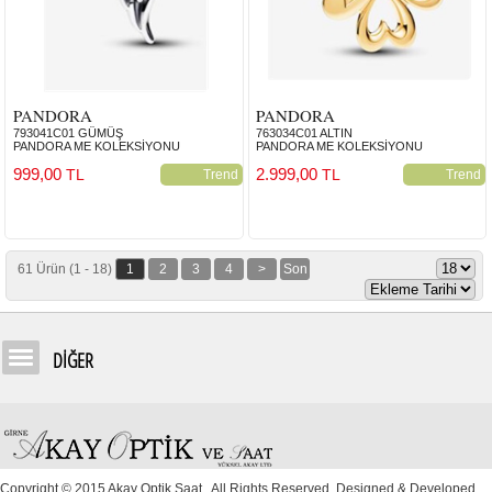
PANDORA
PANDORA
793041C01 GÜMÜŞ
763034C01 ALTIN
PANDORA ME KOLEKSİYONU
PANDORA ME KOLEKSİYONU
999,00
2.999,00
TL
TL
Trend
Trend
61 Ürün (1 - 18)
1
2
3
4
>
Son
DİĞER
Copyright © 2015 Akay Optik Saat . All Rights Reserved. Designed & Developed