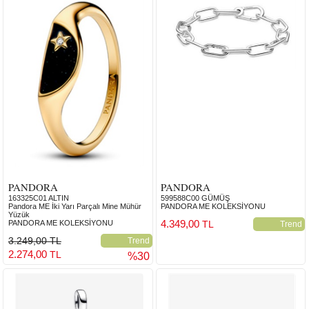
PANDORA
PANDORA
163325C01 ALTIN
599588C00 GÜMÜŞ
Pandora ME İki Yarı Parçalı Mine Mühür
PANDORA ME KOLEKSİYONU
Yüzük
4.349,00
PANDORA ME KOLEKSİYONU
TL
Trend
3.249,00 TL
Trend
2.274,00
TL
%30