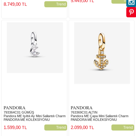
5.449,00
TL
Trend
8.749,00
TL
Trend
PANDORA
PANDORA
793364C01 GÜMÜŞ
763369C01 ALTIN
Pandora ME Işıltılı Ay Mini Sallantılı Charm
Pandora ME Çapa Mini Sallantılı Charm
PANDORA ME KOLEKSİYONU
PANDORA ME KOLEKSİYONU
1.599,00
2.099,00
TL
TL
Trend
Trend