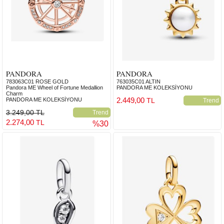
PANDORA
PANDORA
783063C01 ROSE GOLD
763035C01 ALTIN
Pandora ME Wheel of Fortune Medallion
PANDORA ME KOLEKSİYONU
Charm
2.449,00
PANDORA ME KOLEKSİYONU
TL
Trend
3.249,00 TL
Trend
2.274,00
TL
%30