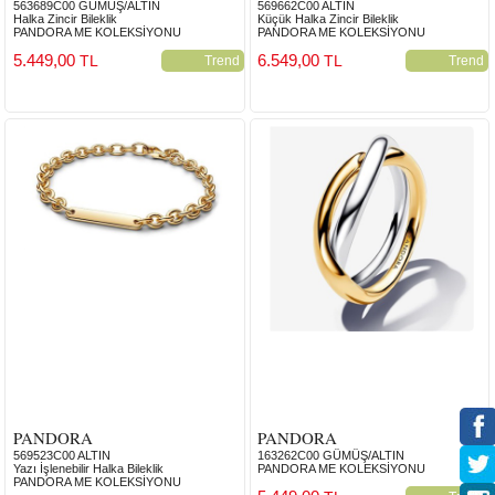
563689C00 GÜMÜŞ/ALTIN
569662C00 ALTIN
Halka Zincir Bileklik
Küçük Halka Zincir Bileklik
PANDORA ME KOLEKSİYONU
PANDORA ME KOLEKSİYONU
5.449,00
6.549,00
TL
TL
Trend
Trend
PANDORA
PANDORA
569523C00 ALTIN
163262C00 GÜMÜŞ/ALTIN
Yazı İşlenebilir Halka Bileklik
PANDORA ME KOLEKSİYONU
PANDORA ME KOLEKSİYONU