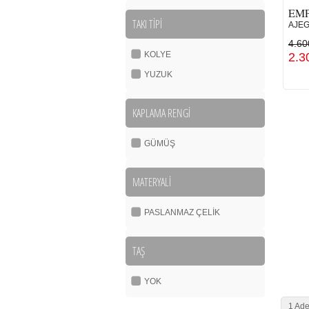
EM
TAKI TİPİ
AJEG
4.60
KOLYE
2.3
YUZUK
KAPLAMA RENGİ
GÜMÜŞ
MATERYALİ
PASLANMAZ ÇELİK
TAŞ
YOK
1 Ade