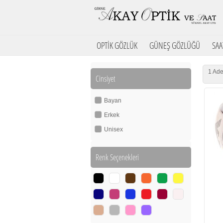
OPTİK GÖZLÜK
GÜNEŞ GÖZLÜĞÜ
SAA
1 Ade
Cinsiyet
Bayan
Erkek
Unisex
Renk Seçenekleri