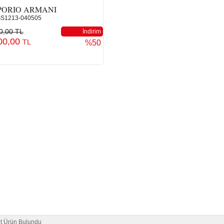
PORIO ARMANI
S1213-040505
0,00 TL
İndirim
00,00
TL
%50
t Ürün Bulundu