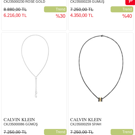
CKJ35000230 ROSE GOLD
CKJ35000228 GÜMÜŞ
8.880,00 TL
7.250,00 TL
Trend
Trend
6.216,00
4.350,00
TL
TL
%30
%40
CALVIN KLEIN
CALVIN KLEIN
CKJ35000086 GÜMÜŞ
CKJ35000259 SİYAH
7.250,00 TL
7.250,00 TL
Trend
Trend