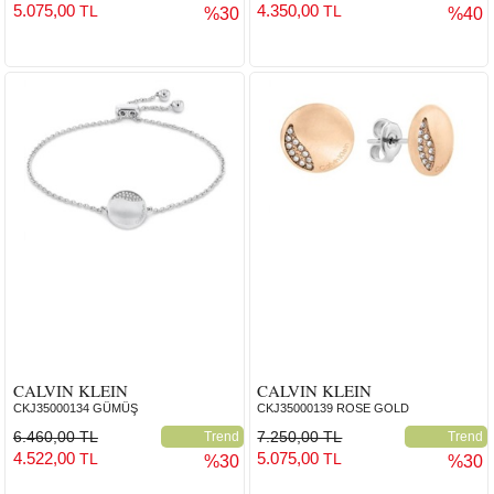
5.075,00
4.350,00
TL
TL
%30
%40
CALVIN KLEIN
CALVIN KLEIN
CKJ35000134 GÜMÜŞ
CKJ35000139 ROSE GOLD
6.460,00 TL
7.250,00 TL
Trend
Trend
4.522,00
5.075,00
TL
TL
%30
%30