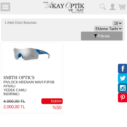
1 Adet Ürün Bulundu
Filtrele
SMITH OPTICS
PIVLOCK ARENA/N MAVİ PJPXB
AYNALI
YEDEK CAMLI
İNDİRİMLİ
4.000,00 TL
İndirim
2.000,00
TL
%50