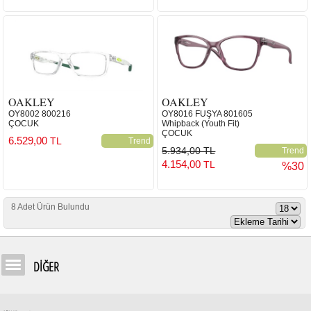
OAKLEY
OAKLEY
OY8002 800216
OY8016 FUŞYA 801605
ÇOCUK
Whipback (Youth Fit)
ÇOCUK
6.529,00
TL
Trend
5.934,00 TL
Trend
4.154,00
TL
%30
8 Adet Ürün Bulundu
DİĞER