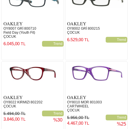
OAKLEY
OAKLEY
OY8007 GRİ 800710
OY8002 GRİ 800215
Field Day (Youth Fit)
ÇOCUK
ÇOCUK
6.529,00
TL
Trend
6.045,00
TL
Trend
OAKLEY
OAKLEY
OY8022 KIRMIZI 802202
OY8010 MOR 801003
ÇOCUK
CARTWHEEL
ÇOCUK
5.494,00 TL
Trend
5.956,00 TL
Trend
3.846,00
TL
%30
4.467,00
TL
%25