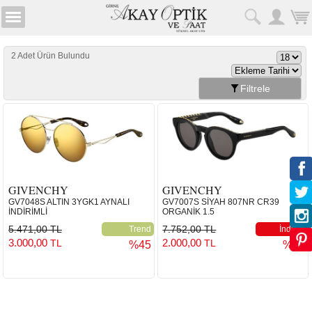
2 Adet Ürün Bulundu
Filtrele
GIVENCHY
GIVENCHY
GV7048S ALTIN 3YGK1 AYNALI
GV7007S SİYAH 807NR CR39
İNDİRİMLİ
ORGANİK 1.5
5.471,00 TL
7.752,00 TL
Trend
İndirim
3.000,00
2.000,00
TL
TL
%45
%74