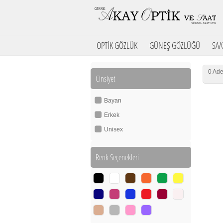
OPTİK GÖZLÜK
GÜNEŞ GÖZLÜĞÜ
SAA
0 Ade
Cinsiyet
Bayan
Erkek
Unisex
Renk Seçenekleri