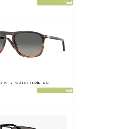
L
Trend
KAHVERENGİ 116071 MİNERAL
L
Trend