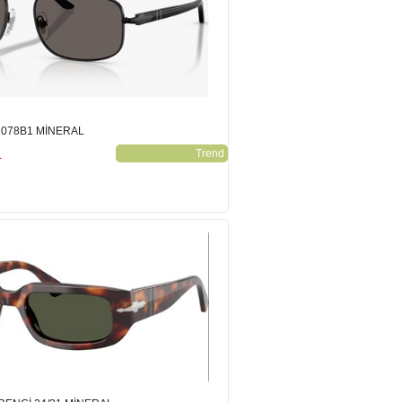
1078B1 MİNERAL
L
Trend