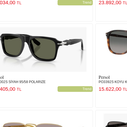
.034,00
23.892,00
TL
Trend
T
ol
Persol
002S SİYAH 95/58 POLARIZE
PO3392S KOYU 
.405,00
15.622,00
TL
Trend
T