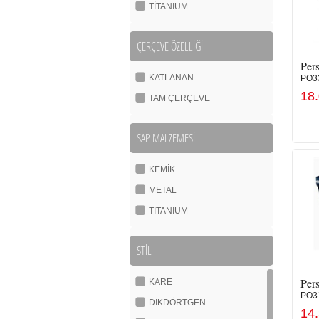
TİTANIUM
ÇERÇEVE ÖZELLİĞİ
Pers
KATLANAN
PO3
18
TAM ÇERÇEVE
SAP MALZEMESİ
KEMİK
METAL
TİTANIUM
STİL
Pers
KARE
PO3
DİKDÖRTGEN
14