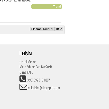
ENGİ 24/31 MİNERAL
L
Trend
İLETİŞİM
Genel Merkez
Mete Adanır Cad No:20/B
Girne KKTC
(+90) 392 815 0207
miletisim@akayoptic.com