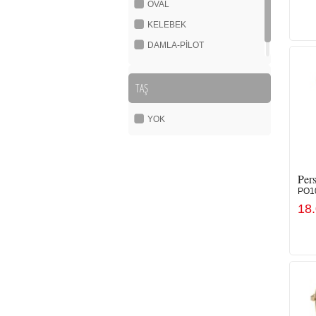
OVAL
KELEBEK
DAMLA-PİLOT
YUVARLAK
TAŞ
YOK
Pers
PO1
18