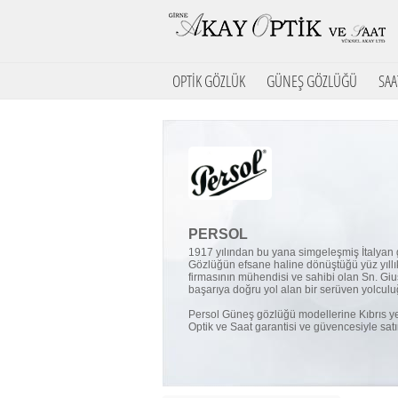
OPTİK GÖZLÜK
GÜNEŞ GÖZLÜĞÜ
SAA
PERSOL
1917 yılından bu yana simgeleşmiş İtalyan 
Gözlüğün efsane haline dönüştüğü yüz yıllı
firmasının mühendisi ve sahibi olan Sn. Giu
başarıya doğru yol alan bir serüven yolculu
Persol Güneş gözlüğü modellerine Kıbrıs yet
Optik ve Saat garantisi ve güvencesiyle satın