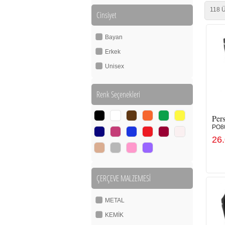
118 Ü
Cinsiyet
Bayan
Erkek
Unisex
Renk Seçenekleri
Pers
PO8
26
ÇERÇEVE MALZEMESİ
METAL
KEMİK