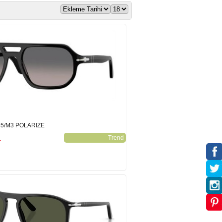
95/M3 POLARIZE
L
Trend