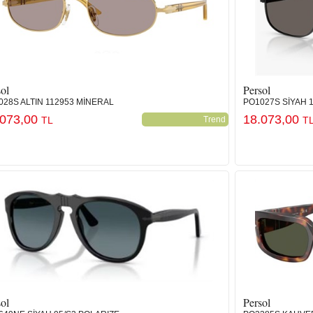
ol
Persol
028S ALTIN 112953 MİNERAL
PO1027S SİYAH 
.073,00
18.073,00
TL
Trend
T
ol
Persol