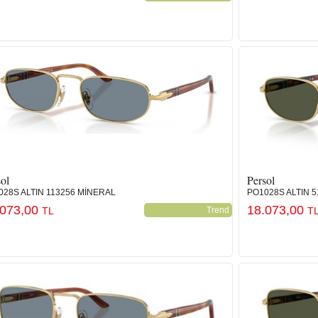
ol
Persol
028S ALTIN 113256 MİNERAL
PO1028S ALTIN 5
.073,00
18.073,00
TL
Trend
T