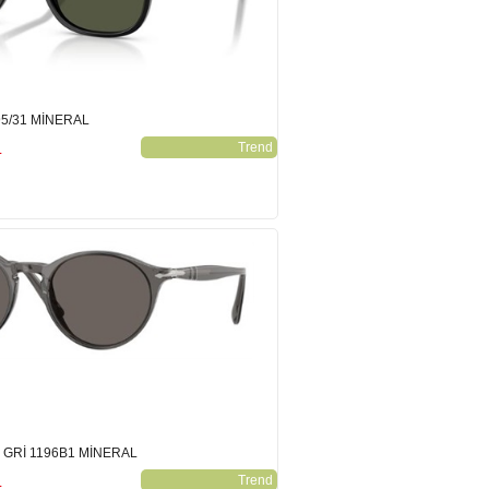
95/31 MİNERAL
L
Trend
GRİ 1196B1 MİNERAL
L
Trend