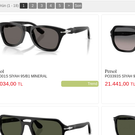
rün (1 - 18)
1
2
3
4
5
>
Son
ol
Persol
001S SİYAH 95/B1 MİNERAL
PO3393S SİYAH 
.034,00
21.441,00
TL
Trend
T