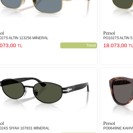
ol
Persol
027S ALTIN 113256 MİNERAL
PO1027S ALTIN 5
.073,00
18.073,00
TL
Trend
T
ol
Persol
024S SİYAH 107831 MİNERAL
PO0649NE KAHVE