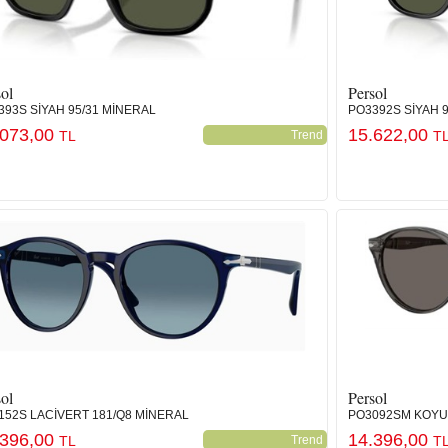
ol
Persol
393S SİYAH 95/31 MİNERAL
PO3392S SİYAH 
.073,00
15.622,00
TL
Trend
T
ol
Persol
152S LACİVERT 181/Q8 MİNERAL
PO3092SM KOYU 
.396,00
14.396,00
TL
Trend
T