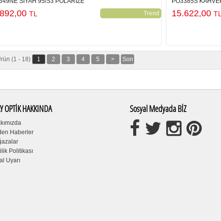
649NE SİYAH 95/S3 POLARIZE
PO3385S KAHVER
.892,00
15.622,00
TL
Trend
T
rün (1 - 18)
1
2
3
4
5
>
Son
Y OPTİK HAKKINDA
Sosyal Medyada BİZ
kımızda
den Haberler
azalar
ilik Politikası
al Uyarı