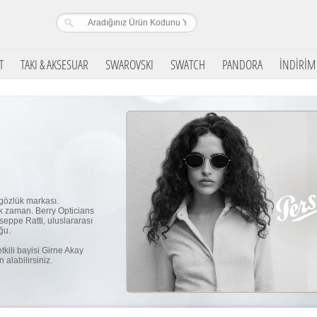
T
TAKI & AKSESUAR
SWAROVSKI
SWATCH
PANDORA
İNDİRİM
gözlük markası.
k zaman. Berry Opticians
seppe Ratti, uluslararası
ğu.
kili bayisi Girne Akay
 alabilirsiniz.