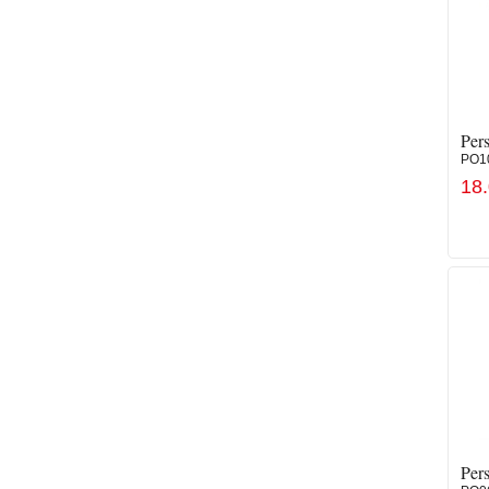
Pers
PO1
18
Pers