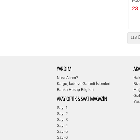
PO0
23
118 Ü
YARDIM
AKA
Nasıl Alırım?
Hak
Kargo, İade ve Garanti İşlemleri
Biz
Banka Hesap Bilgileri
Mağ
Gizl
AKAY OPTİK & SAAT MAGAZİN
Yas
Sayı-1
Sayı-2
Sayı-3
Sayı-4
Sayı-5
Sayı-6