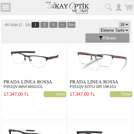
44 Ürün (1 - 18)
1
2
3
>
Son
Filtrele
PRADA LINEA ROSSA
PRADA LINEA ROSSA
PS51QV MAVİ MAG1O1
PS51QV KOYU GRİ 19K1O1
17.347,00
17.347,00
TL
TL
Trend
Trend