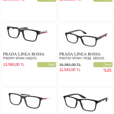
PRADA LINEA ROSSA
PRADA LINEA ROSSA
PS02PV SİYAH 14Q1O1
PS07OV SİYAH / YEŞİL 1BO1O1
13.990,00
TL
15.391,00 TL
Trend
Trend
11.543,00
TL
%25