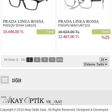
PRADA LINEA ROSSA
PRADA LINEA ROSSA
PS01QV SİYAH 1AB1O1
PS51PV MAVİ UR71O1
15.446,00
TL
16.623,00 TL
Trend
Trend
12.467,00
TL
%25
44 Ürün (1 - 18)
1
2
3
>
Son
DİĞER
Copyright © 2015 Akay Optik Saat . All Rights Reserved. Designed & Developed